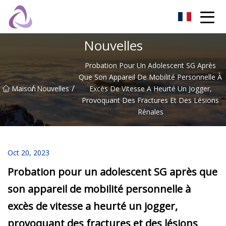
Château de sable Co., Ltd
Nouvelles
Probation Pour Un Adolescent SG Après
Que Son Appareil De Mobilité Personnelle À
/
/
Maison
Nouvelles
Excès De Vitesse A Heurté Un Jogger,
Provoquant Des Fractures Et Des Lésions
Rénales
Oct 20, 2023
Probation pour un adolescent SG après que
son appareil de mobilité personnelle à
excès de vitesse a heurté un jogger,
provoquant des fractures et des lésions