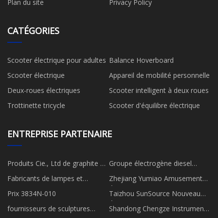
Plan du site
Privacy Policy
CATÉGORIES
Scooter électrique pour adultes
Balance Hoverboard
Scooter électrique
Appareil de mobilité personnelle
Deux-roues électriques
Scooter intelligent à deux roues
Trottinette tricycle
Scooter d'équilibre électrique
ENTREPRISE PARTENAIRE
Produits Cie., Ltd de graphite de
Groupe électrogène diesel
Qingdao Yanxin
basse tension personnalisé
Fabricants de lampes et
Zhejiang Yumiao Amusement
d'éclairage en Chine
Équipement Cie, Ltée
Prix ​​3834N-010
Taizhou SunSource Nouveau
Énergie Co., Ltd
fournisseurs de sculptures
Shandong Chengze Instrument