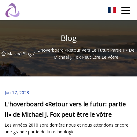
Château de sable Co., Ltd
Blog
L'hoverboard «Retour Vers Le Futur: Partie II» De
/
/
Maison
Blog
Michael J. Fox Peut Être Le Vôtre
Jun 17, 2023
L'hoverboard «Retour vers le futur: partie
II» de Michael J. Fox peut être le vôtre
Les années 2010 sont derrière nous et nous attendons encore
une grande partie de la technologie