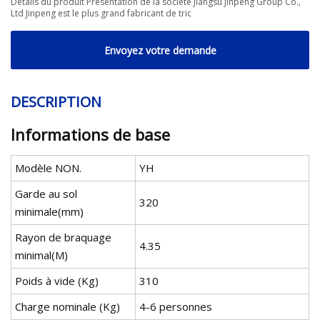
Détails du produit Présentation de la société Jiangsu Jinpeng Group Co.,
Ltd Jinpeng est le plus grand fabricant de tric
Envoyez votre demande
DESCRIPTION
Informations de base
Modèle NON.
YH
Garde au sol
320
minimale(mm)
Rayon de braquage
4.35
minimal(M)
Poids à vide (Kg)
310
Charge nominale (Kg)
4-6 personnes