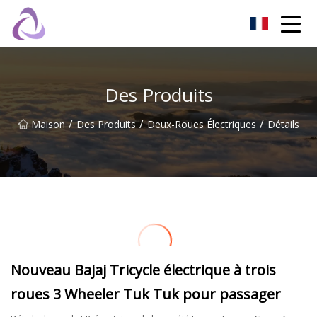
Château de sable Co., Ltd
Des Produits
/
/
/
Maison
Des Produits
Deux-Roues Électriques
Détails
Nouveau Bajaj Tricycle électrique à trois
roues 3 Wheeler Tuk Tuk pour passager