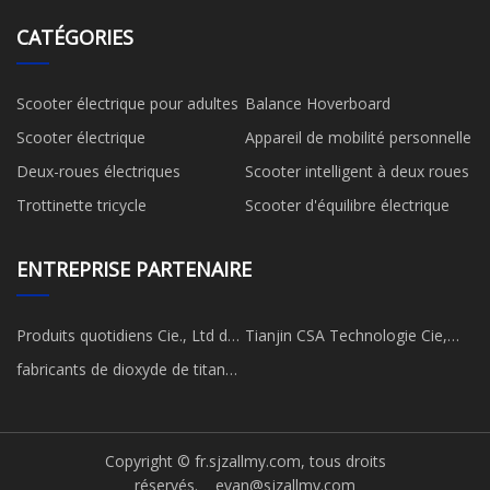
CATÉGORIES
Scooter électrique pour adultes
Balance Hoverboard
Scooter électrique
Appareil de mobilité personnelle
Deux-roues électriques
Scooter intelligent à deux roues
Trottinette tricycle
Scooter d'équilibre électrique
ENTREPRISE PARTENAIRE
Produits quotidiens Cie., Ltd de
Tianjin CSA Technologie Cie,
Yongkang Youdi
Ltée
fabricants de dioxyde de titane
anatase
Copyright © fr.sjzallmy.com, tous droits
réservés.
evan@sjzallmy.com