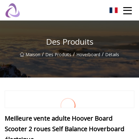
Château de sable Co., Ltd
Des Produits
/
/
/
Maison
Des Produits
Hoverboard
Détails
Meilleure vente adulte Hoover Board
Scooter 2 roues Self Balance Hoverboard