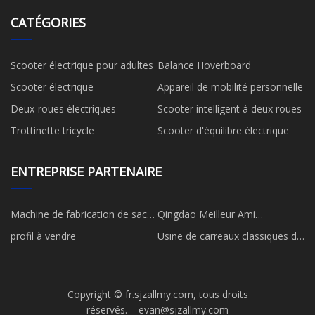
CATÉGORIES
Scooter électrique pour adultes
Balance Hoverboard
Scooter électrique
Appareil de mobilité personnelle
Deux-roues électriques
Scooter intelligent à deux roues
Trottinette tricycle
Scooter d'équilibre électrique
ENTREPRISE PARTENAIRE
Machine de fabrication de sacs
Qingdao Meilleur Ami
en papier
Caoutchouc & Plastique Cie,
profil à vendre
Usine de carreaux classiques de
Ltée
Chine
Copyright © fr.sjzallmy.com, tous droits
réservés.
evan@sjzallmy.com