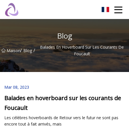
Château de sable Co., Ltd
Blog
Balades En Hoverboard Sur Les Courants De
/
/
Maison
Blog
Foucault
Mar 08, 2023
Balades en hoverboard sur les courants de
Foucault
Les célèbres hoverboards de Retour vers le futur ne sont pas
encore tout à fait arrivés, mais