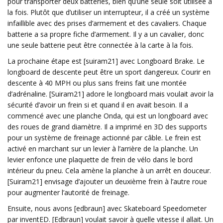
pour transporter deux batteries, bien qu’une seule soit utilisée à
la fois. Plutôt que d’utiliser un interrupteur, il a créé un système
infaillible avec des prises d’armement et des cavaliers. Chaque
batterie a sa propre fiche d’armement. Il y a un cavalier, donc
une seule batterie peut être connectée à la carte à la fois.
La prochaine étape est [suiram21] avec Longboard Brake. Le
longboard de descente peut être un sport dangereux. Courir en
descente à 40 MPH ou plus sans freins fait une montée
d’adrénaline. [Suiram21] adore le longboard mais voulait avoir la
sécurité d’avoir un frein si et quand il en avait besoin. Il a
commencé avec une planche Onda, qui est un longboard avec
des roues de grand diamètre. Il a imprimé en 3D des supports
pour un système de freinage actionné par câble. Le frein est
activé en marchant sur un levier à l’arrière de la planche. Un
levier enfonce une plaquette de frein de vélo dans le bord
intérieur du pneu. Cela amène la planche à un arrêt en douceur.
[Suiram21] envisage d’ajouter un deuxième frein à l’autre roue
pour augmenter l’autorité de freinage.
Ensuite, nous avons [edbraun] avec Skateboard Speedometer
par inventED. [Edbraun] voulait savoir à quelle vitesse il allait. Un