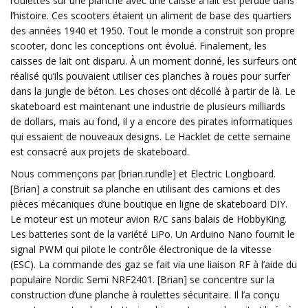
roulettes sur une planche avec une caisse à lait est perdue dans
l’histoire. Ces scooters étaient un aliment de base des quartiers
des années 1940 et 1950. Tout le monde a construit son propre
scooter, donc les conceptions ont évolué. Finalement, les
caisses de lait ont disparu. À un moment donné, les surfeurs ont
réalisé qu’ils pouvaient utiliser ces planches à roues pour surfer
dans la jungle de béton. Les choses ont décollé à partir de là. Le
skateboard est maintenant une industrie de plusieurs milliards
de dollars, mais au fond, il y a encore des pirates informatiques
qui essaient de nouveaux designs. Le Hacklet de cette semaine
est consacré aux projets de skateboard.
Nous commençons par [brian.rundle] et Electric Longboard.
[Brian] a construit sa planche en utilisant des camions et des
pièces mécaniques d’une boutique en ligne de skateboard DIY.
Le moteur est un moteur avion R/C sans balais de HobbyKing.
Les batteries sont de la variété LiPo. Un Arduino Nano fournit le
signal PWM qui pilote le contrôle électronique de la vitesse
(ESC). La commande des gaz se fait via une liaison RF à l’aide du
populaire Nordic Semi NRF2401. [Brian] se concentre sur la
construction d’une planche à roulettes sécuritaire. Il l’a conçu