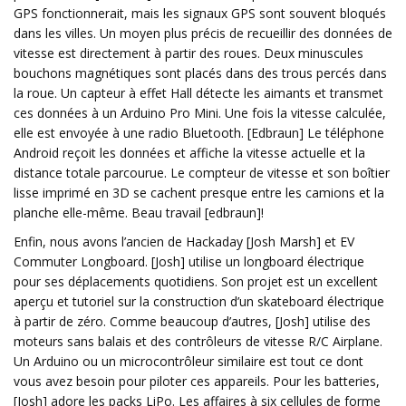
GPS fonctionnerait, mais les signaux GPS sont souvent bloqués
dans les villes. Un moyen plus précis de recueillir des données de
vitesse est directement à partir des roues. Deux minuscules
bouchons magnétiques sont placés dans des trous percés dans
la roue. Un capteur à effet Hall détecte les aimants et transmet
ces données à un Arduino Pro Mini. Une fois la vitesse calculée,
elle est envoyée à une radio Bluetooth. [Edbraun] Le téléphone
Android reçoit les données et affiche la vitesse actuelle et la
distance totale parcourue. Le compteur de vitesse et son boîtier
lisse imprimé en 3D se cachent presque entre les camions et la
planche elle-même. Beau travail [edbraun]!
Enfin, nous avons l’ancien de Hackaday [Josh Marsh] et EV
Commuter Longboard. [Josh] utilise un longboard électrique
pour ses déplacements quotidiens. Son projet est un excellent
aperçu et tutoriel sur la construction d’un skateboard électrique
à partir de zéro. Comme beaucoup d’autres, [Josh] utilise des
moteurs sans balais et des contrôleurs de vitesse R/C Airplane.
Un Arduino ou un microcontrôleur similaire est tout ce dont
vous avez besoin pour piloter ces appareils. Pour les batteries,
[Josh] adore les packs LiPo. Les affaires à six cellules de forme