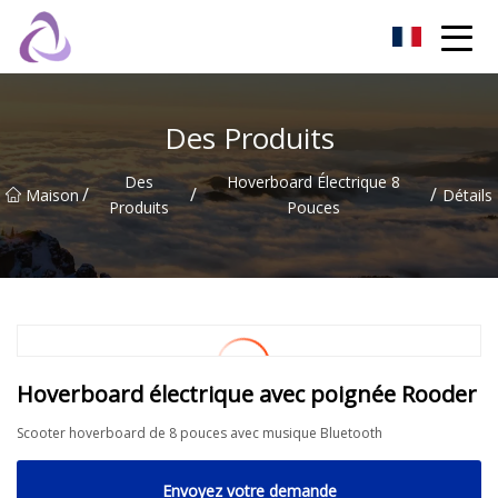
Château de sable Co., Ltd
Des Produits
Des
Hoverboard Électrique 8
/
/
/
Maison
Détails
Produits
Pouces
Hoverboard électrique avec poignée Rooder
Scooter hoverboard de 8 pouces avec musique Bluetooth
Envoyez votre demande