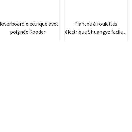
overboard électrique avec
Planche à roulettes
poignée Rooder
électrique Shuangye facile à
utiliser 36V 8ah E Scooter