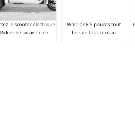
tez le scooter électrique
Warrior 8,5 pouces tout
H
Ridder de livraison de
terrain tout-terrain
nourriture avec double
équilibrant Hover Board
batterie amovible
avec haut-parleurs et
lumières LED