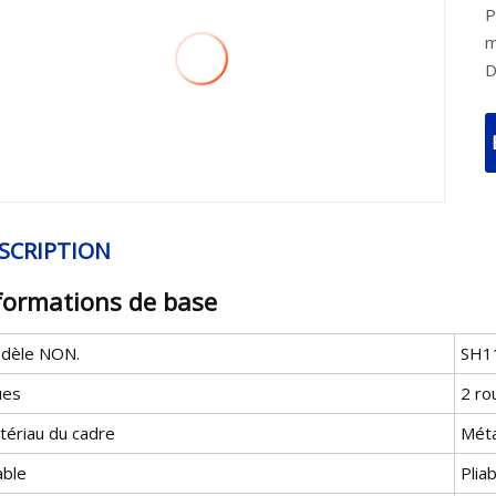
P
m
SCRIPTION
formations de base
dèle NON.
SH1
ues
2 ro
tériau du cadre
Méta
able
Plia