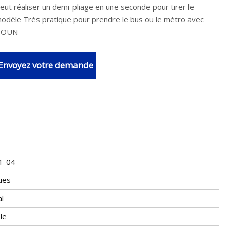
eut réaliser un demi-pliage en une seconde pour tirer le
odèle Très pratique pour prendre le bus ou le métro avec
DOUN
Envoyez votre demande
1-04
ues
l
ble