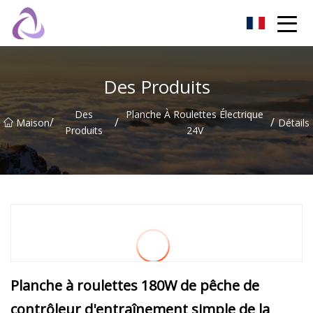
Château de sable Co., Ltd
Des Produits
Des
Planche À Roulettes Électrique
/
/
/
Maison
Détails
Produits
24V
Planche à roulettes 180W de pêche de
contrôleur d'entraînement simple de la