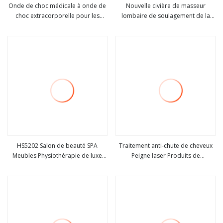
Onde de choc médicale à onde de
Nouvelle civière de masseur
choc extracorporelle pour les
lombaire de soulagement de la
Voir plus
Voir plus
dispositifs de soulagement de la
douleur de traction lombaire
douleur au cou de traitement de
physiothérapie ED
HS5202 Salon de beauté SPA
Traitement anti-chute de cheveux
Meubles Physiothérapie de luxe
Peigne laser Produits de
Voir plus
Voir plus
Traitement ostéopathique Lit de
croissance rapide des cheveux
massage
Équipement de beauté utile