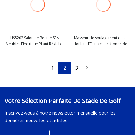
HS5202 Salon de Beauté SPA
Masseur de soulagement de la
Meubles Électrique Pliant Réglable
douleur ED, machine à onde de
Voir plus
Voir plus
Physiothérapie Traitement
choc extracorporelle
Massage Table
électromagnétique à haute
efficacité professionnelle
1
2
3
Votre Sélection Parfaite De Stade De Golf
Inscrivez-vous à notre newsletter mensuelle pour les
dernières nouvelles et articles