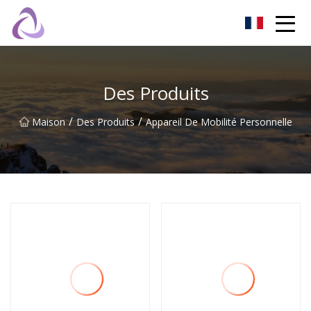
Château de sable Co., Ltd
Des Produits
/
/
Maison
Des Produits
Appareil De Mobilité Personnelle