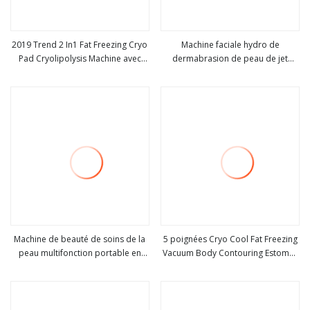
2019 Trend 2 In1 Fat Freezing Cryo
Machine faciale hydro de
Pad Cryolipolysis Machine avec
dermabrasion de peau de jet
Voir plus
Voir plus
poignée Shockwave pour
d'Aqua de Microdermabrasion
cosmétologue
portative de l'eau
Machine de beauté de soins de la
5 poignées Cryo Cool Fat Freezing
peau multifonction portable en
Vacuum Body Contouring Estomac
Voir plus
Voir plus
gros
Perte de poids Liposuccion
Minceur Appareil