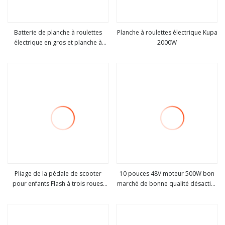
Batterie de planche à roulettes
Planche à roulettes électrique Kupa
électrique en gros et planche à
2000W
Voir plus
Voir plus
roulettes électronique pour
planche à roulettes électrique
Pliage de la pédale de scooter
10 pouces 48V moteur 500W bon
pour enfants Flash à trois roues
marché de bonne qualité désactivé
Voir plus
Voir plus
pour enfants Scooter Anti-Collision
cyclomoteur électrique planche à
Skateboard avant voiture jouet
roulettes pliable
électrique