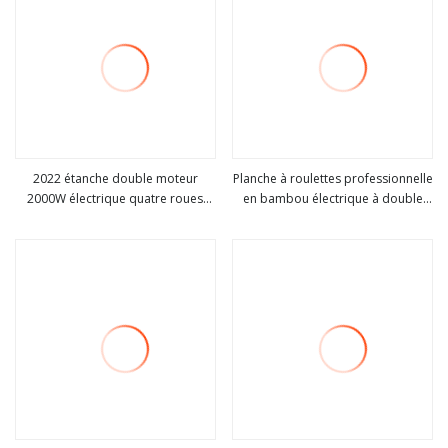
2022 étanche double moteur
Planche à roulettes professionnelle
2000W électrique quatre roues
en bambou électrique à double
Voir plus
Voir plus
Scooter hors route planche à
bascule de poisson
roulettes électrique Koowheel
planche à roulettes électrique
Longboard