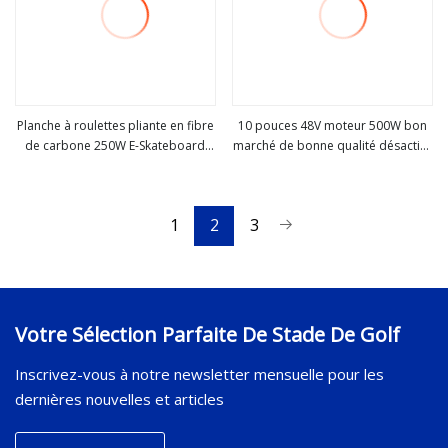
Planche à roulettes pliante en fibre
10 pouces 48V moteur 500W bon
de carbone 250W E-Skateboard
marché de bonne qualité désactivé
Voir plus
Voir plus
bon marché
cyclomoteur électrique planche à
roulettes pliable
1
2
3
Votre Sélection Parfaite De Stade De Golf
Inscrivez-vous à notre newsletter mensuelle pour les
dernières nouvelles et articles