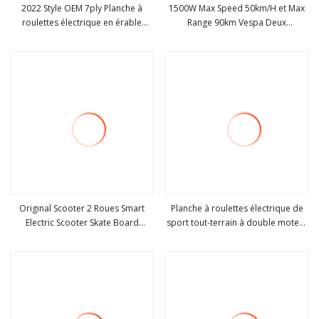
2022 Style OEM 7ply Planche à
1500W Max Speed ​​50km/H et Max
roulettes électrique en érable
Range 90km Vespa Deux
Voir plus
Voir plus
canadien
ensembles de 70V35ah Low-
Carbon Control System LED Light
Electric Skateboard Metallic
Original Scooter 2 Roues Smart
Planche à roulettes électrique de
Electric Scooter Skate Board
sport tout-terrain à double moteur
Voir plus
Voir plus
Hoverboard Adulte Pliable
de 6 pouces à ceinture de 2023